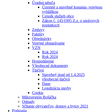
Úradná tabuľa
Územné a stavebné konania- verejnou
vyhláškou
Cenník služieb obce
Zákon č. 145⁄1995 Z.z. o správnych
poplatkoch
Zmluvy
Faktúry
Objednávky
Verejné obstarávanie
VZN
Rok 2024
Rok 2024
Hospodárenie
Všeobecné dokumenty
Tlačivá
Stavebný úrad od 1.4.2025
všeobecné tlačivá
Dane
Legalizácia stavby
Cookis
Mikroregión Bošáčka
Odpady
Sčítanie obyvateľov, domov a bytov 2021
Podujatia