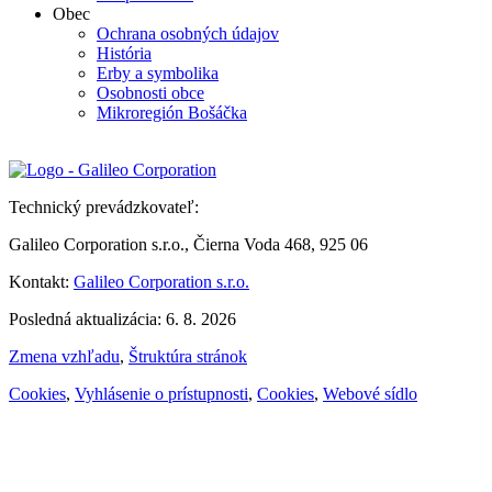
Obec
Ochrana osobných údajov
História
Erby a symbolika
Osobnosti obce
Mikroregión Bošáčka
Technický prevádzkovateľ:
Galileo Corporation s.r.o., Čierna Voda 468, 925 06
Kontakt:
Galileo Corporation s.r.o.
Posledná aktualizácia: 6. 8. 2026
Zmena vzhľadu
,
Štruktúra stránok
Cookies
,
Vyhlásenie o prístupnosti
,
Cookies
,
Webové sídlo