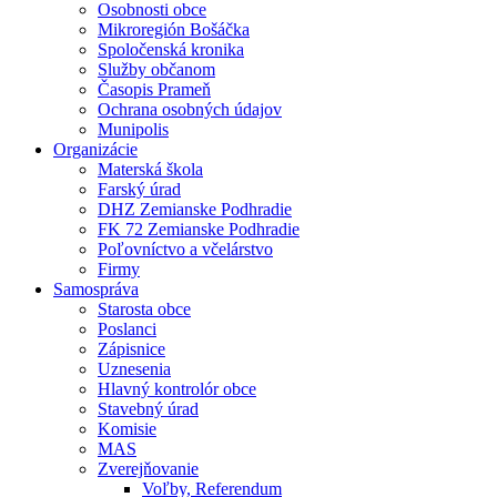
Osobnosti obce
Mikroregión Bošáčka
Spoločenská kronika
Služby občanom
Časopis Prameň
Ochrana osobných údajov
Munipolis
Organizácie
Materská škola
Farský úrad
DHZ Zemianske Podhradie
FK 72 Zemianske Podhradie
Poľovníctvo a včelárstvo
Firmy
Samospráva
Starosta obce
Poslanci
Zápisnice
Uznesenia
Hlavný kontrolór obce
Stavebný úrad
Komisie
MAS
Zverejňovanie
Voľby, Referendum