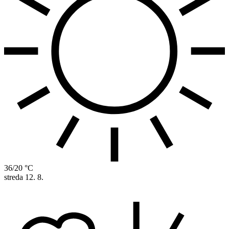
36/20 °C
streda
12. 8.