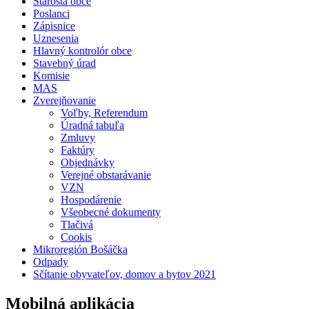
Starosta obce
Poslanci
Zápisnice
Uznesenia
Hlavný kontrolór obce
Stavebný úrad
Komisie
MAS
Zverejňovanie
Voľby, Referendum
Úradná tabuľa
Zmluvy
Faktúry
Objednávky
Verejné obstarávanie
VZN
Hospodárenie
Všeobecné dokumenty
Tlačivá
Cookis
Mikroregión Bošáčka
Odpady
Sčítanie obyvateľov, domov a bytov 2021
Mobilná aplikácia