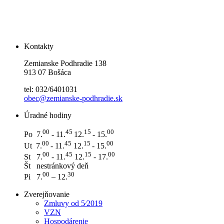
Kontakty
Zemianske Podhradie 138
913 07 Bošáca
tel: 032/6401031
obec@zemianske-podhradie.sk
Úradné hodiny
0
0
45
15
00
Po 7.
- 11.
12.
- 15.
0
0
45
15
00
Ut 7.
- 11.
12.
- 15.
0
0
45
15
00
St 7.
- 11.
12.
- 17.
Št nestránkový deň
0
0
3
0
Pi 7.
– 12.
Zverejňovanie
Zmluvy od 5⁄2019
VZN
Hospodárenie