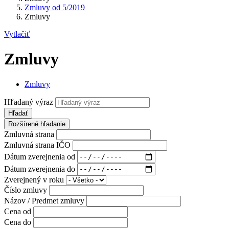
Zmluvy od 5/2019
Zmluvy
Vytlačiť
Zmluvy
Zmluvy
Hľadaný výraz
Hľadať
Rozšírené hľadanie
Zmluvná strana
Zmluvná strana IČO
Dátum zverejnenia od
Dátum zverejnenia do
Zverejnený v roku
Číslo zmluvy
Názov / Predmet zmluvy
Cena od
Cena do