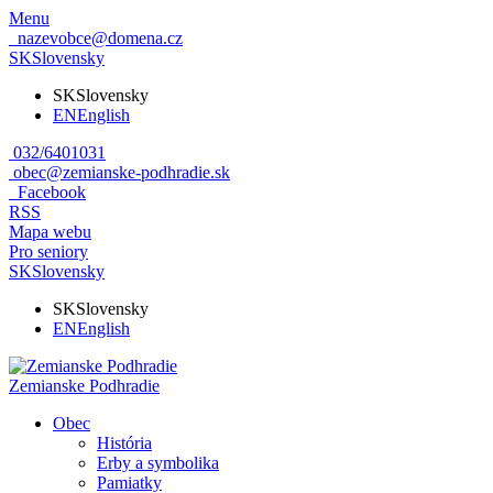
Menu
nazevobce@domena.cz
SK
Slovensky
SK
Slovensky
EN
English
032/6401031
obec@zemianske-podhradie.sk
Facebook
RSS
Mapa webu
Pro seniory
SK
Slovensky
SK
Slovensky
EN
English
Zemianske Podhradie
Obec
História
Erby a symbolika
Pamiatky