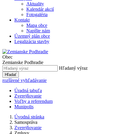
Aktuality
Kalendár akcií
Fotogaléria
Kontakt
Mapa obce
Napíšte nám
Územný plán obce
Legalizácia stavby
Obec
Zemianske Podhradie
Hľadaný výraz
Hľadať
rozšírené vyhľadávanie
Úradná tabuľa
Zverejňovanie
Voľby a referendum
Munipolis
Úvodná stránka
Samospráva
Zverejňovanie
Zmluvy