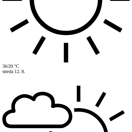
36/20 °C
streda
12. 8.