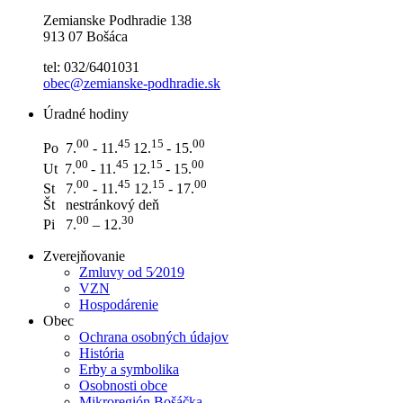
Zemianske Podhradie 138
913 07 Bošáca
tel: 032/6401031
obec@zemianske-podhradie.sk
Úradné hodiny
0
0
45
15
00
Po 7.
- 11.
12.
- 15.
0
0
45
15
00
Ut 7.
- 11.
12.
- 15.
0
0
45
15
00
St 7.
- 11.
12.
- 17.
Št nestránkový deň
0
0
3
0
Pi 7.
– 12.
Zverejňovanie
Zmluvy od 5⁄2019
VZN
Hospodárenie
Obec
Ochrana osobných údajov
História
Erby a symbolika
Osobnosti obce
Mikroregión Bošáčka