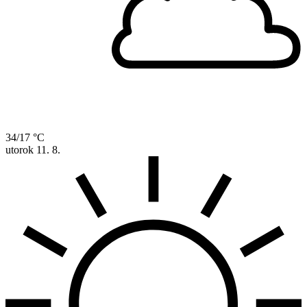
34/17 °C
utorok
11. 8.