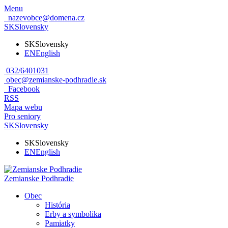
Menu
nazevobce@domena.cz
SK
Slovensky
SK
Slovensky
EN
English
032/6401031
obec@zemianske-podhradie.sk
Facebook
RSS
Mapa webu
Pro seniory
SK
Slovensky
SK
Slovensky
EN
English
Zemianske Podhradie
Obec
História
Erby a symbolika
Pamiatky