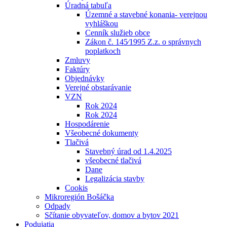
Úradná tabuľa
Územné a stavebné konania- verejnou
vyhláškou
Cenník služieb obce
Zákon č. 145⁄1995 Z.z. o správnych
poplatkoch
Zmluvy
Faktúry
Objednávky
Verejné obstarávanie
VZN
Rok 2024
Rok 2024
Hospodárenie
Všeobecné dokumenty
Tlačivá
Stavebný úrad od 1.4.2025
všeobecné tlačivá
Dane
Legalizácia stavby
Cookis
Mikroregión Bošáčka
Odpady
Sčítanie obyvateľov, domov a bytov 2021
Podujatia