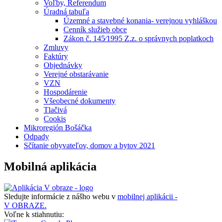
Voľby, Referendum
Úradná tabuľa
Územné a stavebné konania- verejnou vyhláškou
Cenník služieb obce
Zákon č. 145⁄1995 Z.z. o správnych poplatkoch
Zmluvy
Faktúry
Objednávky
Verejné obstarávanie
VZN
Hospodárenie
Všeobecné dokumenty
Tlačivá
Cookis
Mikroregión Bošáčka
Odpady
Sčítanie obyvateľov, domov a bytov 2021
Mobilná aplikácia
Sledujte informácie z nášho webu v
mobilnej aplikácii -
V OBRAZE.
Voľne k stiahnutiu: