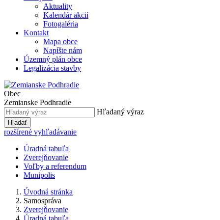
Aktuality
Kalendár akcií
Fotogaléria
Kontakt
Mapa obce
Napíšte nám
Územný plán obce
Legalizácia stavby
Obec
Zemianske Podhradie
Hľadaný výraz
Hľadať
rozšírené vyhľadávanie
Úradná tabuľa
Zverejňovanie
Voľby a referendum
Munipolis
Úvodná stránka
Samospráva
Zverejňovanie
Úradná tabuľa