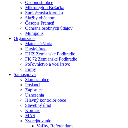
Osobnosti obce
Mikroregión Bošáčka
Spoločenská kronika
Služby občanom
Časopis Prameň
Ochrana osobných údajov
Munipolis
Organizácie
Materská škola
Farský úrad
DHZ Zemianske Podhradie
FK 72 Zemianske Podhradie
Poľovníctvo a včelárstvo
Firmy
Samospráva
Starosta obce
Poslanci
Zápisnice
Uznesenia
Hlavný kontrolór obce
Stavebný úrad
Komisie
MAS
Zverejňovanie
Voľby, Referendum