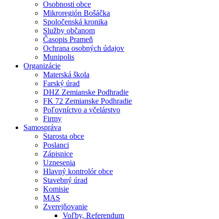
Osobnosti obce
Mikroregión Bošáčka
Spoločenská kronika
Služby občanom
Časopis Prameň
Ochrana osobných údajov
Munipolis
Organizácie
Materská škola
Farský úrad
DHZ Zemianske Podhradie
FK 72 Zemianske Podhradie
Poľovníctvo a včelárstvo
Firmy
Samospráva
Starosta obce
Poslanci
Zápisnice
Uznesenia
Hlavný kontrolór obce
Stavebný úrad
Komisie
MAS
Zverejňovanie
Voľby, Referendum