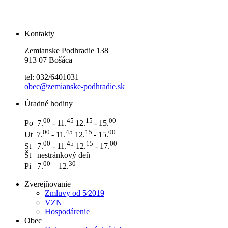
Kontakty
Zemianske Podhradie 138
913 07 Bošáca
tel: 032/6401031
obec@zemianske-podhradie.sk
Úradné hodiny
0
0
45
15
00
Po 7.
- 11.
12.
- 15.
0
0
45
15
00
Ut 7.
- 11.
12.
- 15.
0
0
45
15
00
St 7.
- 11.
12.
- 17.
Št nestránkový deň
0
0
3
0
Pi 7.
– 12.
Zverejňovanie
Zmluvy od 5⁄2019
VZN
Hospodárenie
Obec