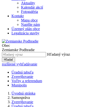
Aktuality
Kalendár akcií
Fotogaléria
Kontakt
Mapa obce
Napíšte nám
Územný plán obce
Legalizácia stavby
Obec
Zemianske Podhradie
Hľadaný výraz
Hľadať
rozšírené vyhľadávanie
Úradná tabuľa
Zverejňovanie
Voľby a referendum
Munipolis
Úvodná stránka
Samospráva
Zverejňovanie
Úradná tabuľa