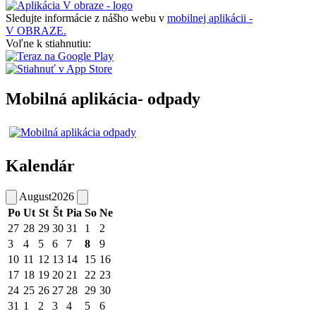
Sledujte informácie z nášho webu v
mobilnej aplikácii -
V OBRAZE.
Voľne k stiahnutiu:
Mobilná aplikácia- odpady
Kalendár
August
2026
Po
Ut
St
Št
Pia
So
Ne
27
28
29
30
31
1
2
3
4
5
6
7
8
9
10
11
12
13
14
15
16
17
18
19
20
21
22
23
24
25
26
27
28
29
30
31
1
2
3
4
5
6