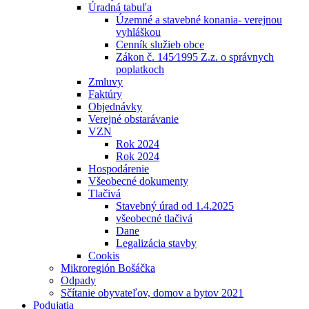
Úradná tabuľa
Územné a stavebné konania- verejnou
vyhláškou
Cenník služieb obce
Zákon č. 145⁄1995 Z.z. o správnych
poplatkoch
Zmluvy
Faktúry
Objednávky
Verejné obstarávanie
VZN
Rok 2024
Rok 2024
Hospodárenie
Všeobecné dokumenty
Tlačivá
Stavebný úrad od 1.4.2025
všeobecné tlačivá
Dane
Legalizácia stavby
Cookis
Mikroregión Bošáčka
Odpady
Sčítanie obyvateľov, domov a bytov 2021
Podujatia