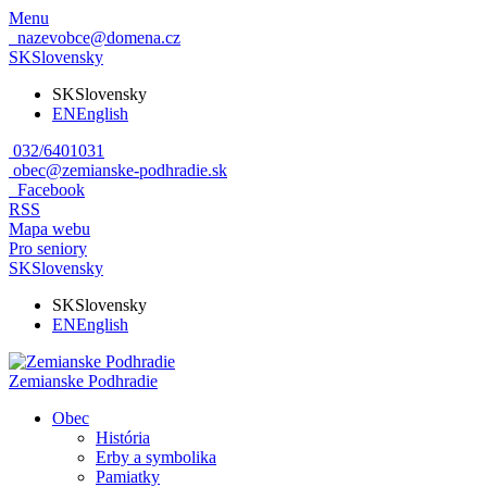
Menu
nazevobce@domena.cz
SK
Slovensky
SK
Slovensky
EN
English
032/6401031
obec@zemianske-podhradie.sk
Facebook
RSS
Mapa webu
Pro seniory
SK
Slovensky
SK
Slovensky
EN
English
Zemianske Podhradie
Obec
História
Erby a symbolika
Pamiatky