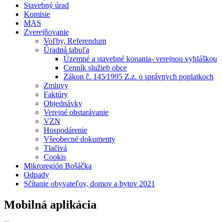
Stavebný úrad
Komisie
MAS
Zverejňovanie
Voľby, Referendum
Úradná tabuľa
Územné a stavebné konania- verejnou vyhláškou
Cenník služieb obce
Zákon č. 145⁄1995 Z.z. o správnych poplatkoch
Zmluvy
Faktúry
Objednávky
Verejné obstarávanie
VZN
Hospodárenie
Všeobecné dokumenty
Tlačivá
Cookis
Mikroregión Bošáčka
Odpady
Sčítanie obyvateľov, domov a bytov 2021
Mobilná aplikácia